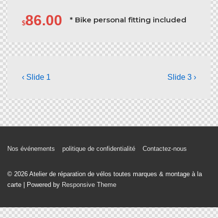
86.00
* Bike personal fitting included
$
‹ Slide 1
Slide 3 ›
Nos événements
politique de confidentialité
Contactez-nous
© 2026
Atelier de réparation de vélos toutes marques & montage à la
carte
| Powered by
Responsive Theme