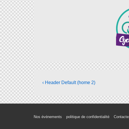
‹ Header Default (home 2)
Nos événements
politique de confidentialité
Contacte