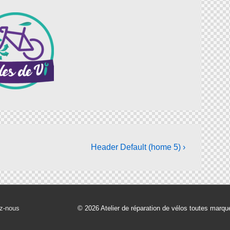
Header Default (home 5) ›
z-nous
© 2026
Atelier de réparation de vélos toutes marq