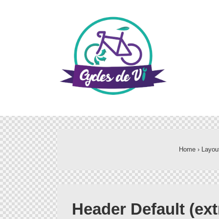
Home
›
Layou
Header Default (ext