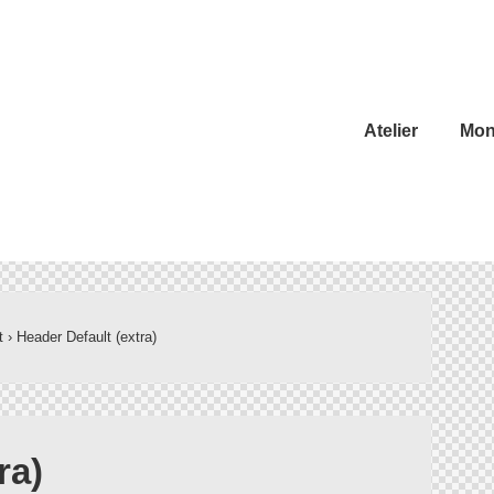
Atelier
Mont
t
›
Header Default (extra)
ra)